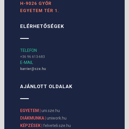
H-9026 GYŐR
EGYETEM TÉR 1.
ELÉRHETŐSÉGEK
TELEFON
+36 96 613-683
E-MAIL
karrier@sze.hu
AJÁNLOTT OLDALAK
EGYETEM |
uni.sze.hu
DIÁKMUNKA |
uniwork.hu
KÉPZÉSEK |
felveteli.sze.hu