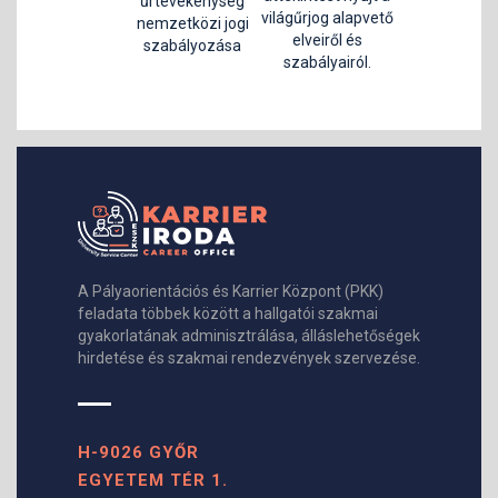
űrtevékenység
világűrjog alapvető
nemzetközi jogi
elveiről és
szabályozása
szabályairól.
A Pályaorientációs és Karrier Központ (PKK)
feladata többek között a hallgatói szakmai
gyakorlatának adminisztrálása, álláslehetőségek
hirdetése és szakmai rendezvények szervezése.
H-9026 GYŐR
EGYETEM TÉR 1.