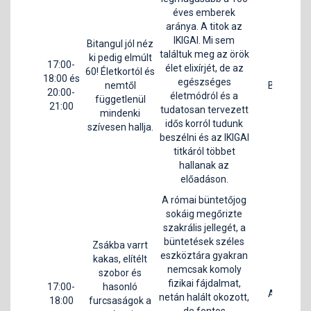
éves emberek
aránya. A titok az
IKIGAI. Mi sem
Bitangul jól néz
találtuk meg az örök
ki pedig elmúlt
Ko
17:00-
élet elixírjét, de az
60! Életkortól és
Dr
18:00 és
egészséges
nemtől
B2
Ágn
20:00-
életmódról és a
függetlenül
21:00
tudatosan tervezett
mindenki
G
idős korról tudunk
szívesen hallja.
beszélni és az IKIGAI
titkáról többet
hallanak az
előadáson.
A római büntetőjog
sokáig megőrizte
szakrális jellegét, a
büntetések széles
Zsákba varrt
eszköztára gyakran
kakas, elítélt
nemcsak komoly
szobor és
fizikai fájdalmat,
17:00-
hasonló
A2
Ka
netán halált okozott,
18:00
furcsaságok a