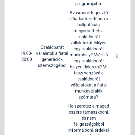
programjaiba.
Az ismeretterjesztő
előadás keretében a
hallgatóság
megismerheti a
családbarát
vállalatokat. Milyen
Családbarát
egy családbarát
19:00-
vállalatok a fiatal
Pá
munkahely? Miért jó
B3
20:00
generációk
B
egy családbarát
szemszögéből
helyen dolgozni? Mi
teszi vonzóvá a
családbarát
vállalatokat a fiatal
munkavállalók
számára?
Ha szeretsz a magad
eszére támaszkodni,
és nem
féligazságokból
informálódni, érdekel