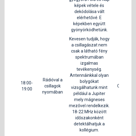
képek vétele és
dekódolása vált
elérhetővé. E
képekben együtt
gyönyörködhetünk.
R
Kevesen tudják, hogy
Be
a csillagászat nem
é
csak a látható fény
M
spektrumában
izgalmas
tevékenység.
Antennáinkkal olyan
Rádióval a
bolygókat
18:00-
csillagok
C1
vizsgálhatunk mint
19:00
nyomában
például a Jupiter
mely mágneses
mezővel rendelkezik.
18-22 MHz között
időszakonként
detektálhatjuk a
kollégium.