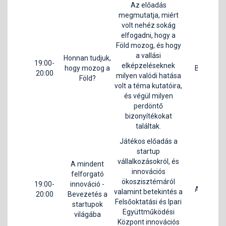
Az előadás
megmutatja, miért
volt nehéz sokág
elfogadni, hogy a
Föld mozog, és hogy
a vallási
Honnan tudjuk,
19:00-
elképzeléseknek
hogy mozog a
B1
H
20:00
milyen valódi hatása
Föld?
A
volt a téma kutatóira,
és végül milyen
perdöntő
bizonyítékokat
találtak.
Játékos előadás a
startup
vállalkozásokról, és
A mindent
innovációs
felforgató
ökoszisztémáról
19:00-
innováció -
Dal
A2
valamint betekintés a
20:00
Bevezetés a
R
Felsőoktatási és Ipari
startupok
Sz
Együttműködési
világába
Központ innovációs