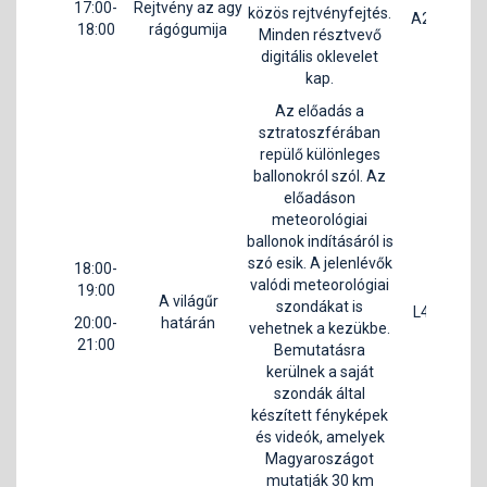
17:00-
Rejtvény az agy
közös rejtvényfejtés.
A202
18:00
rágógumija
Minden résztvevő
digitális oklevelet
kap.
Az előadás a
sztratoszférában
repülő különleges
ballonokról szól. Az
előadáson
meteorológiai
ballonok indításáról is
szó esik. A jelenlévők
18:00-
valódi meteorológiai
19:00
A világűr
szondákat is
L4/5
20:00-
határán
N
vehetnek a kezükbe.
21:00
Bemutatásra
kerülnek a saját
szondák által
készített fényképek
és videók, amelyek
Magyaroszágot
mutatják 30 km