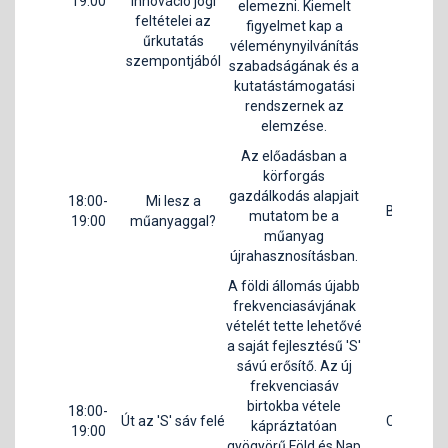
19:00
innováció jogi
T
elemezni. Kiemelt
feltételei az
I
figyelmet kap a
űrkutatás
véleménynyilvánítás
szempontjából
szabadságának és a
kutatástámogatási
rendszernek az
elemzése.
Az előadásban a
körforgás
S
gazdálkodás alapjait
18:00-
Mi lesz a
B2
Ve
mutatom be a
19:00
műanyaggal?
műanyag
újrahasznosításban.
A földi állomás újabb
frekvenciasávjának
vételét tette lehetővé
a saját fejlesztésű 'S'
sávú erősítő. Az új
frekvenciasáv
birtokba vétele
18:00-
Út az 'S' sáv felé
C1
kápráztatóan
19:00
gyögyörű Föld és Nap