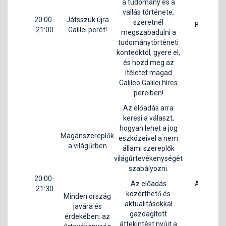
a tudomány és a
B
vallás története,
20:00-
Játsszuk újra
Ge
szeretnél
B1
21:00
Galilei perét!
Ré
megszabadulni a
tudománytörténeti
konteóktól, gyere el,
és hozd meg az
ítéletet magad
Galileo Galilei híres
pereiben!
Az előadás arra
keresi a választ,
hogyan lehet a jog
Magánszereplők
eszközeivel a nem
a világűrben
állami szereplők
világűrtevékenységét
szabályozni.
G
20:00-
M
Az előadás
A1
21:30
közérthető és
Dr.
Minden ország
aktualitásokkal
javára és
gazdagított
érdekében: az
áttekintést nyújt a