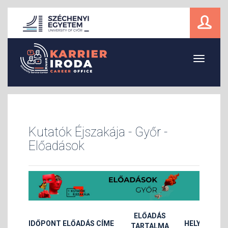
Toggle
navigati
Kutatók Éjszakája - Győr -
Előadások
ELŐADÁS
IDŐPONT
ELŐADÁS CÍME
HELYSZÍN
E
TARTALMA