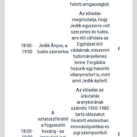
feletti amgasságból.
Az előadás
megmutatja, hogy
Jedlik egyszerre volt
szerzetes és tudós,
ami élő cáfolata az
Egyházat érő
18:00-
Jedlik Ányos, a
B1
vádaknak, miszerint
19:00
tudós szerzetes
F
tudományellenes
lenne. Forgásba
hozunk egy hasonló
villanymotort is, mint
amit Jedlik épített.
Az előadás az
űrkutatás
aranykorának
számító 1950-1980
A
tartó időszakot
sztatoszférától
hivatott elsősorban
a fogyasztói
innovációpolitikai és
18:00-
kosárig - az
Sti
jogi szempontból
B3