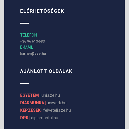
ELÉRHETŐSÉGEK
TELEFON
+36 96 613-683
E-MAIL
karrier@sze.hu
AJÁNLOTT OLDALAK
EGYETEM |
uni.sze.hu
DIÁKMUNKA |
uniwork.hu
KÉPZÉSEK |
felveteli.sze.hu
DPR |
diplomantul.hu