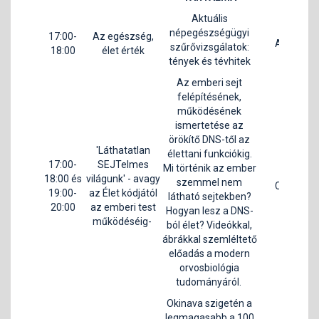
Aktuális
népegészségügyi
17:00-
Az egészség,
H
A1
szűrővizsgálatok:
18:00
élet érték
Kr
tények és tévhitek
Az emberi sejt
felépítésének,
működésének
ismertetése az
örökítő DNS-től az
'Láthatatlan
élettani funkciókig.
17:00-
SEJTelmes
Mi történik az ember
18:00 és
világunk' - avagy
Dr.
szemmel nem
C1
19:00-
az Élet kódjától
P
látható sejtekben?
20:00
az emberi test
Hogyan lesz a DNS-
működéséig-
ból élet? Videókkal,
ábrákkal szemléltető
előadás a modern
orvosbiológia
tudományáról.
Okinava szigetén a
legmagasabb a 100