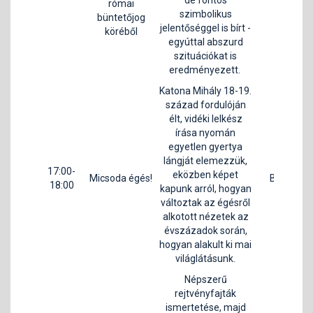
de fontos
római
szimbolikus
büntetőjog
jelentőséggel is bírt -
köréből
egyúttal abszurd
szituációkat is
eredményezett.
Katona Mihály 18-19.
század fordulóján
élt, vidéki lelkész
írása nyomán
egyetlen gyertya
D
lángját elemezzük,
17:00-
Má
eközben képet
Micsoda égés!
B1
18:00
Cs
kapunk arról, hogyan
L
változtak az égésről
alkotott nézetek az
évszázadok során,
hogyan alakult ki mai
világlátásunk.
Népszerű
rejtvényfajták
ismertetése, majd