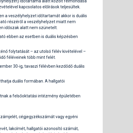
zélyhelyzet) időtartama alatt közölt felmondása
ételével kapcsolatos előírások teljesültek.
n a veszélyhelyzet időtartamát akkor is duális
lgató részéről a veszélyhelyzet miatt nem
en időszak alatt nem szünetelt.
lgató ebben az esetben is duális képzésben
nő folytatását – az utolsó félév kivételével –
idő féléveinek több mint felét.
ember 30-ig, tavaszi félévben kezdődő duális
hatja duális formában. A hallgatói
atnak a felsőoktatási intézmény épületében
i számjelét, cégjegyzékszámát vagy egyéni
evét, lakcímét, hallgatói azonosító számát,