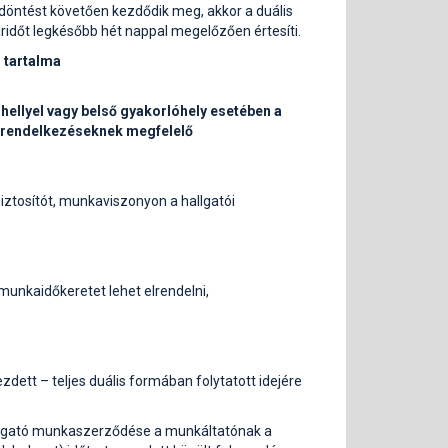
 döntést követően kezdődik meg, akkor a duális
időt legkésőbb hét nappal megelőzően értesíti.
 tartalma
lóhellyel vagy belső gyakorlóhely esetében a
t rendelkezéseknek megfelelő
ztosítót, munkaviszonyon a hallgatói
munkaidőkeretet lehet elrendelni,
ett – teljes duális formában folytatott idejére
hallgató munkaszerződése a munkáltatónak a