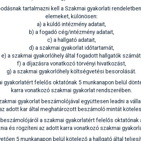
dásnak tartalmazni kell a Szakmai gyakorlati rendeletben
elemeket, különösen:
a) a küldő intézmény adatait,
b) a fogadó cég/intézmény adatait,
c) a hallgató adatait,
d) a szakmai gyakorlat időtartamát,
e) a szakmai gyakorlóhely által fogadott hallgatók számát
f) a díjazásra vonatkozó törvényi hivatkozást,
g) a szakmai gyakorlóhely költségvetési besorolását.
i gyakorlatért felelős oktatónak 5 munkanapon belül döntés
karra vonatkozó szakmai gyakorlat rendszerében.
szakmai gyakorlat beszámolójával együttesen leadni a vállal
 az adott kar által meghatározott beszámoló mintát köteles
 beszámolójáról a szakmai gyakorlatért felelős oktatónak 
znia és rögzíteni az adott karra vonatkozó szakmai gyakor
tően 5 munkanapon belül kötelező a hallgató által teljesí