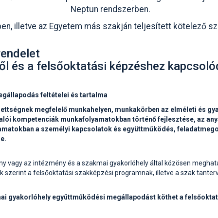
Neptun rendszerben.
en, illetve az Egyetem más szakján teljesített kötelező s
rendelet
ől és a felsőoktatási képzéshez kapcsol
gállapodás feltételei és tartalma
épzettségnek megfelelő munkahelyen, munkakörben az elméleti és gy
ói kompetenciák munkafolyamatokban történő fejlesztése, az an
yamatokban a személyi kapcsolatok és együttműködés, feladatmego
e.
ény vagy az intézmény és a szakmai gyakorlóhely által közösen meghat
szerint a felsőoktatási szakképzési programnak, illetve a szak tante
kmai gyakorlóhely együttműködési megállapodást köthet a felsőokta