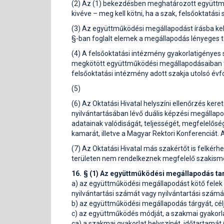
(2) Az (1) bekezdésben meghatározott együttm
kivéve – meg kell kötni, ha a szak, felsőoktat
(3) Az együttműködési megállapodást írásba kell
§-ban foglalt elemek a megállapodás lényeges 
(4) A felsőoktatási intézmény gyakorlatigényes 
megkötött együttműködési megállapodásaiban fogl
felsőoktatási intézmény adott szakja utolsó év
(5)
(6) Az Oktatási Hivatal helyszíni ellenőrzés ke
nyilvántartásában lévő duális képzési megállapo
adatainak valódiságát, teljességét, megfelelősé
kamarát, illetve a Magyar Rektori Konferenciát. 
(7) Az Oktatási Hivatal más szakértőt is felkér
területen nem rendelkeznek megfelelő szakisme
16. § (1) Az együttműködési megállapodás ta
a) az együttműködési megállapodást kötő felek n
nyilvántartási számát vagy nyilvántartási számá
b) az együttműködési megállapodás tárgyát, célj
c) az együttműködés módját, a szakmai gyakorlat
ca) a szakmai gyakorlat helyszínét, időtartamát 