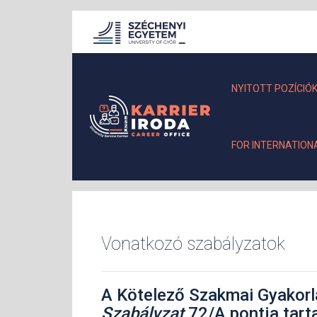
NYITOTT POZÍCIÓ
FOR INTERNATION
Vonatkozó szabályzatok
A Kötelező Szakmai Gyakorl
Szabályzat
72/A pontja tart