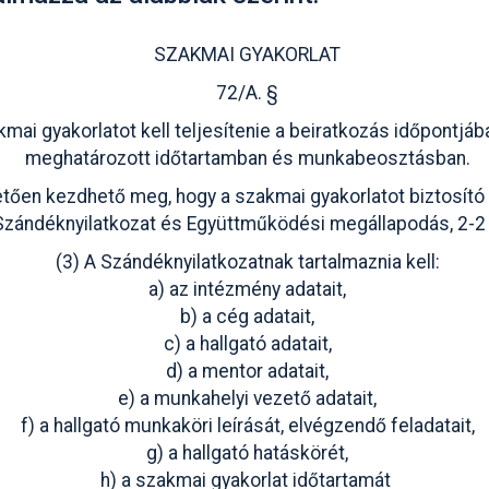
SZAKMAI GYAKORLAT
72/A. §
kmai gyakorlatot kell teljesítenie a beiratkozás időpontjáb
meghatározott időtartamban és munkabeosztásban.
etően kezdhető meg, hogy a szakmai gyakorlatot biztosító
Szándéknyilatkozat és Együttműködési megállapodás, 2-2 
(3) A Szándéknyilatkozatnak tartalmaznia kell:
a) az intézmény adatait,
b) a cég adatait,
c) a hallgató adatait,
d) a mentor adatait,
e) a munkahelyi vezető adatait,
f) a hallgató munkaköri leírását, elvégzendő feladatait,
g) a hallgató hatáskörét,
h) a szakmai gyakorlat időtartamát