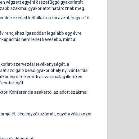
n végzett egyéni összefüggő gyakorlatát
osszabb szakmai gyakorlatot határoznak meg.
ndelkezéseit kell alkalmazni azzal, hogy a 16.
név rendjéhez igazodóan legalább egy évre
ámkapacitás nem lehet kevesebb, mint a
akorlat-szervezési tevékenységét, a
át szolgáló belső gyakorlóhely nyilvántartási
űködésre felkérheti a szakmailag illetékes
fenntartóját.
ktori Konferencia szakértői az adott szakmai
zámjelét, cégjegyzékszámát, egyéni vállalkozói
fejező időpontját,