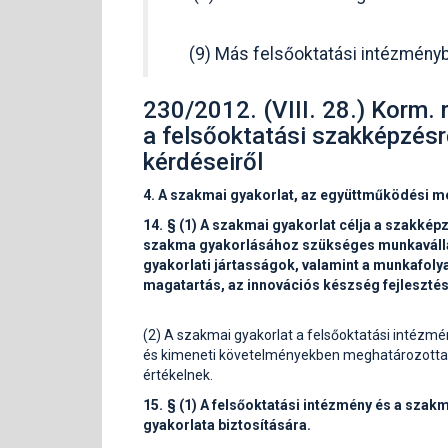
(9) Más felsőoktatási intézményb
230/2012. (VIII. 28.) Korm. 
a felsőoktatási szakképzésr
kérdéseiről
4. A szakmai gyakorlat, az együttműködési me
14. § (1) A szakmai gyakorlat célja a szakk
szakma gyakorlásához szükséges munkavállal
gyakorlati jártasságok, valamint a munkafol
magatartás, az innovációs készség fejlesztés
(2) A szakmai gyakorlat a felsőoktatási intézm
és kimeneti követelményekben meghatározottak 
értékelnek.
15. § (1) A felsőoktatási intézmény és a sza
gyakorlata biztosítására.