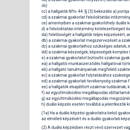
cb)
cc) a hallgatók Nftv. 44. § (3) bekezdés a) pontja
cd) a szakmai gyakorlat felsőoktatási intézményi
ce) amennyiben a szakmai gyakorlóhely duális ké
d) a felsőoktatási intézmény kötelezettségeit és
da) felelősségét a hallgatók teljes képzéséért,
db) a szakmai gyakorlat megszervezését a szakm
dc) a szakmai gyakorlathoz szükséges adatok, 
dd) a szakmai készségek, képességek komplex fe
e) a szakmai gyakorlatot biztosító szakmai gyako
ea) a hallgatói munkaszerződés hallgatóval tör
eb) a hallgató tanulmányainak megfelelő szakter
ec) a szakmai gyakorlat folytatásához szükséges
ed) a szakmai gyakorlati tevékenység szakmai fel
ee) a hallgatók elsajátított szakmai tudásának, 
f) az együttműködési megállapodás időtartamát 
g) az együttműködési megállapodás megszűnés
h) duális képzés esetén továbbá a jelentkezők k
(1a) Ha a duális képzési gyakorlatra belső gyak
az elméleti képzésért és a duális gyakorlati ké
(2) A duális képzésben részt vevő szervezet vag