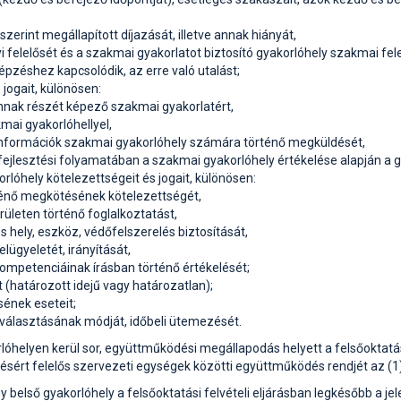
 szerint megállapított díjazását, illetve annak hiányát,
 felelősét és a szakmai gyakorlatot biztosító gyakorlóhely szakmai fele
pzéshez kapcsolódik, az erre való utalást;
 jogait, különösen:
 annak részét képező szakmai gyakorlatért,
ai gyakorlóhellyel,
információk szakmai gyakorlóhely számára történő megküldését,
jlesztési folyamatában a szakmai gyakorlóhely értékelése alapján a g
rlóhely kötelezettségeit és jogait, különösen:
ténő megkötésének kötelezettségét,
ületen történő foglalkoztatást,
 hely, eszköz, védőfelszerelés biztosítását,
ügyeletét, irányítását,
kompetenciáinak írásban történő értékelését;
(határozott idejű vagy határozatlan);
ének eseteit;
iválasztásának módját, időbeli ütemezését.
orlóhelyen kerül sor, együttműködési megállapodás helyett a felsőoktat
pzésért felelős szervezeti egységek közötti együttműködés rendjét az (1
y belső gyakorlóhely a felsőoktatási felvételi eljárásban legkésőbb a j