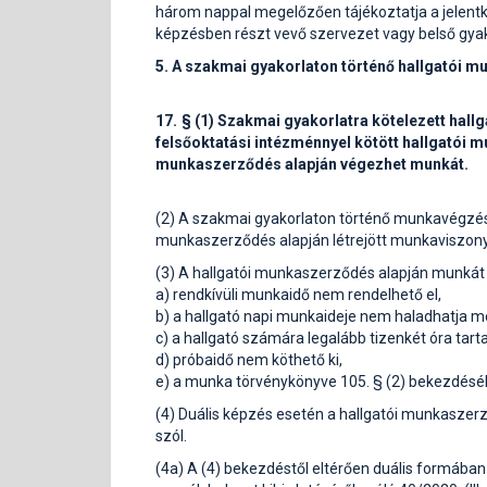
három nappal megelőzően tájékoztatja a jelentke
képzésben részt vevő szervezet vagy belső gyak
5. A szakmai gyakorlaton történő hallgatói m
17. § (1) Szakmai gyakorlatra kötelezett hallg
felsőoktatási intézménnyel kötött hallgatói
munkaszerződés alapján végezhet munkát.
(2) A szakmai gyakorlaton történő munkavégzés 
munkaszerződés alapján létrejött munkaviszonyt 
(3) A hallgatói munkaszerződés alapján munkát 
a) rendkívüli munkaidő nem rendelhető el,
b) a hallgató napi munkaideje nem haladhatja me
c) a hallgató számára legalább tizenkét óra tarta
d) próbaidő nem köthető ki,
e) a munka törvénykönyve 105. § (2) bekezdésé
(4) Duális képzés esetén a hallgatói munkaszer
szól.
(4a) A (4) bekezdéstől eltérően duális formába