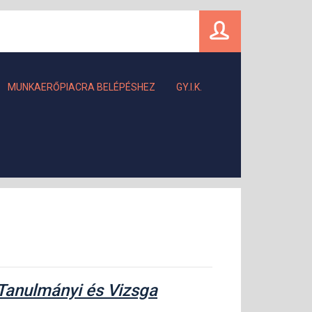
MUNKAERŐPIACRA BELÉPÉSHEZ
GY.I.K.
Tanulmányi és Vizsga