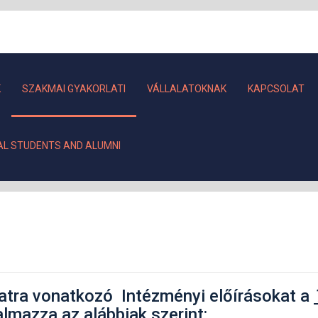
K
SZAKMAI GYAKORLATI
VÁLLALATOKNAK
KAPCSOLAT
AL STUDENTS AND ALUMNI
atra vonatkozó Intézményi előírásokat a
almazza az alábbiak szerint: