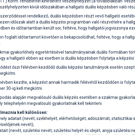
. 11.) Korm. rendelettel kihirdetett veszélyhelyzet (a továbbiakban: ves
zélyhelyzeten kívüli időszakában a hallgató duális képzésben való részv
kaszerződéssel rendelkező, duális képzésben részt vevő hallgató esetébe
a ezen időszak alatt a duális képzési programban való részvételre a hal
ndben és időtartamban került sor, feltéve, hogy hallgatói jogviszonya ez
en foglalt időtartamot követően is bekapcsolódhat, feltéve, hogy a hal
.
akmai gyakorlóhely egyetértésével tanulmányainak duális formában törté
hogy a hallgató ebben az esetben is duális képzésben folytatja a képzési 
ződést őszi félévben kezdődő duális képzési tanulmányok esetén szept
megkötni.
névben kezdte, a képzést annak harmadik félévétől kezdődően is folytat
r 30-ig kell megkötni.
lapodás alapján megvalósuló duális képzés esetében a szakmai gyakorl
y telephelyén megvalósuló gyakorlatnak kell tekinteni.
almaznia kell különösen:
hely adatait (nevét, székhelyét, elérhetőségét, adószámát, statisztika
viselőjének nevét);
t (nevét, születési nevét, születési helyét és idejét, anyja születési n