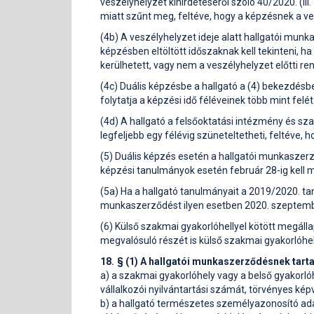
veszélyhelyzet kihirdetéséről szóló 40/2020. (III
miatt szűnt meg, feltéve, hogy a képzésnek a ves
(4b) A veszélyhelyzet ideje alatt hallgatói mun
képzésben eltöltött időszaknak kell tekinteni, h
kerülhetett, vagy nem a veszélyhelyzet előtti re
(4c) Duális képzésbe a hallgató a (4) bekezdésb
folytatja a képzési idő féléveinek több mint felét
(4d) A hallgató a felsőoktatási intézmény és sz
legfeljebb egy félévig szüneteltetheti, feltéve, 
(5) Duális képzés esetén a hallgatói munkaszer
képzési tanulmányok esetén február 28-ig kell 
(5a) Ha a hallgató tanulmányait a 2019/2020. ta
munkaszerződést ilyen esetben 2020. szeptembe
(6) Külső szakmai gyakorlóhellyel kötött megál
megvalósuló részét is külső szakmai gyakorlóhel
18. § (1) A hallgatói munkaszerződésnek tart
a) a szakmai gyakorlóhely vagy a belső gyakorló
vállalkozói nyilvántartási számát, törvényes kép
b) a hallgató természetes személyazonosító adatai