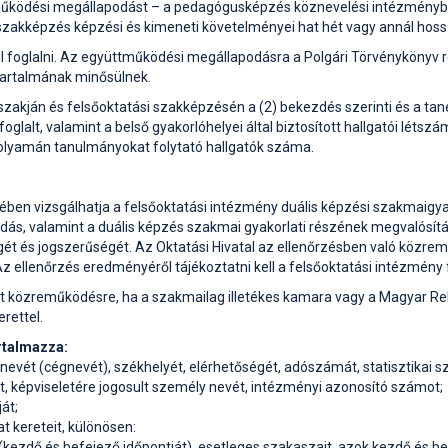
űködési megállapodást – a pedagógusképzés köznevelési intézménybe
ási szakképzés képzési és kimeneti követelményei hat hét vagy annál h
 foglalni. Az együttműködési megállapodásra a Polgári Törvénykönyv re
tartalmának minősülnek.
szakján és felsőoktatási szakképzésén a (2) bekezdés szerinti és a ta
alt, valamint a belső gyakorlóhelyei által biztosított hallgatói létsz
folyamán tanulmányokat folytató hallgatók száma.
retében vizsgálhatja a felsőoktatási intézmény duális képzési szakmaigy
dás, valamint a duális képzés szakmai gyakorlati részének megvalósítás
gét és jogszerűségét. Az Oktatási Hivatal az ellenőrzésben való közrem
Az ellenőrzés eredményéről tájékoztatni kell a felsőoktatási intézmény 
het közreműködésre, ha a szakmailag illetékes kamara vagy a Magyar Re
rettel.
rtalmazza:
evét (cégnevét), székhelyét, elérhetőségét, adószámát, statisztikai s
t, képviseletére jogosult személy nevét, intézményi azonosító számot;
át;
 kereteit, különösen:
(kezdő és befejező időpontját), esetleges szakaszait, azok kezdő és be