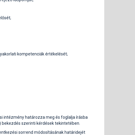
lősét;
yakorlati kompetenciák értékelését;
ási intézmény határozza meg és foglalja írásba
) bekezdés szerinti kérdések tekintetében.
elentkezési sorrend módosításának határidejét