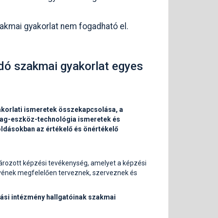
zakmai gyakorlat nem fogadható el.
ódó szakmai gyakorlat egyes
akorlati ismeretek összekapcsolása, a
yag-eszköz-technológia ismeretek és
ldásokban az értékelő és önértékelő
ározott képzési tevékenység, amelyet a képzési
rvének megfelelően terveznek, szerveznek és
tási intézmény hallgatóinak szakmai