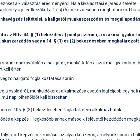
zőket a kiválasztás eredményéről. Ha a kiválasztási eljárás a felvételi
orlóhely a jelentkezőket a 17. § (5) bekezdésében meghatározott határ
unkavégzés feltételei, a hallgatói munkaszerződés és megállapodás
ató az Nftv. 44. § (1) bekezdés a) pontja szerinti, a szakmai gyakor
 munkaszerződés vagy a 14. § (1) és (2) bekezdésében meghatározot
során munkavállalón a hallgatót, munkáltatón a szakmai gyakorlatot bi
kell érteni.
végző hallgató foglalkoztatása során
g a nyolc órát, munkaidőkeret alkalmazása esetén legfeljebb egy heti 
lmú napi pihenőidőt kell biztosítani,
ben és 106. § (3) bekezdésében foglaltak nem alkalmazhatók.
ződés a képzés – legkésőbb annak második félévétől kezdődően megkezd
n folytatott képzésnek minősül az olyan képzés is, amelynek során a 