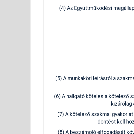
(4) Az Együttműködési megállapo
(5) A munkaköri leírásról a szakma
(6) A hallgató köteles a kötelező 
kizárólag
(7) A kötelező szakmai gyakorlat
döntést kell ho
(8) A beszámoló elfogadását köve