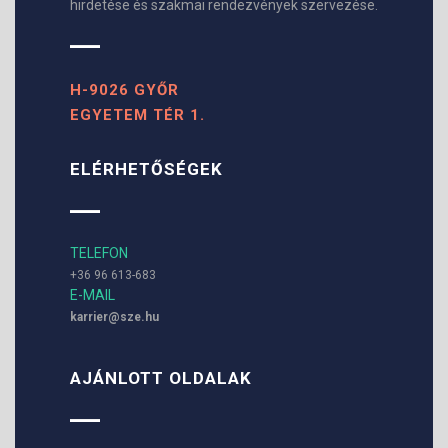
hirdetése és szakmai rendezvények szervezése.
H-9026 GYŐR
EGYETEM TÉR 1.
ELÉRHETŐSÉGEK
TELEFON
+36 96 613-683
E-MAIL
karrier@sze.hu
AJÁNLOTT OLDALAK